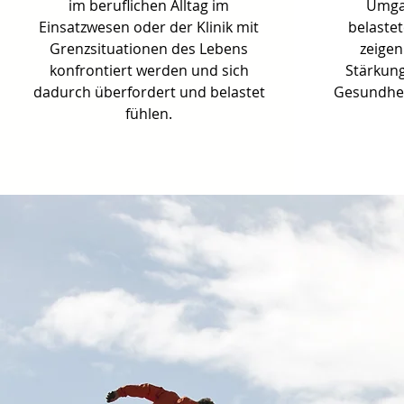
im beruflichen Alltag im
Umga
Einsatzwesen oder der Klinik mit
belaste
Grenzsituationen des Lebens
zeigen
konfrontiert werden und sich
Stärkung
dadurch überfordert und belastet
Gesundhei
fühlen.