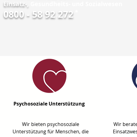
Einsatz-,
Gesundheits- und Sozialwesen
0800 - 58 92 272
*
Psychosoziale Unterstützung
Wir bieten psychosoziale
Wir berat
Unterstützung für Menschen, die
Einsatzwes